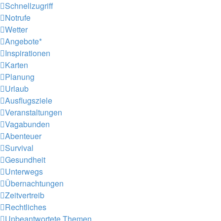
Schnellzugriff
Notrufe
Wetter
Angebote*
Inspirationen
Karten
Planung
Urlaub
Ausflugsziele
Veranstaltungen
Vagabunden
Abenteuer
Survival
Gesundheit
Unterwegs
Übernachtungen
Zeitvertreib
Rechtliches
Unbeantwortete Themen