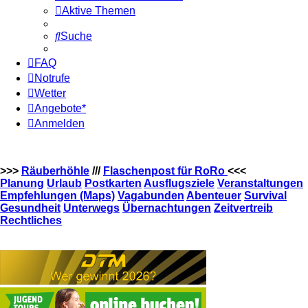
Aktive Themen
Suche
FAQ
Notrufe
Wetter
Angebote*
Anmelden
>>>
Räuberhöhle
///
Flaschenpost für RoRo
<<<
Planung
Urlaub
Postkarten
Ausflugsziele
Veranstaltungen
Empfehlungen (Maps)
Vagabunden
Abenteuer
Survival
Gesundheit
Unterwegs
Übernachtungen
Zeitvertreib
Rechtliches