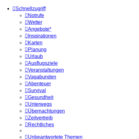
Schnellzugriff
Notrufe
Wetter
Angebote*
Inspirationen
Karten
Planung
Urlaub
Ausflugsziele
Veranstaltungen
Vagabunden
Abenteuer
Survival
Gesundheit
Unterwegs
Übernachtungen
Zeitvertreib
Rechtliches
Unbeantwortete Themen