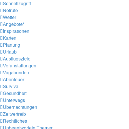
Schnellzugriff
Notrufe
Wetter
Angebote*
Inspirationen
Karten
Planung
Urlaub
Ausflugsziele
Veranstaltungen
Vagabunden
Abenteuer
Survival
Gesundheit
Unterwegs
Übernachtungen
Zeitvertreib
Rechtliches
Unbeantwortete Themen