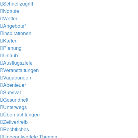
Schnellzugriff
Notrufe
Wetter
Angebote*
Inspirationen
Karten
Planung
Urlaub
Ausflugsziele
Veranstaltungen
Vagabunden
Abenteuer
Survival
Gesundheit
Unterwegs
Übernachtungen
Zeitvertreib
Rechtliches
Unbeantwortete Themen