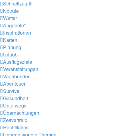
Schnellzugriff
Notrufe
Wetter
Angebote*
Inspirationen
Karten
Planung
Urlaub
Ausflugsziele
Veranstaltungen
Vagabunden
Abenteuer
Survival
Gesundheit
Unterwegs
Übernachtungen
Zeitvertreib
Rechtliches
Unbeantwortete Themen