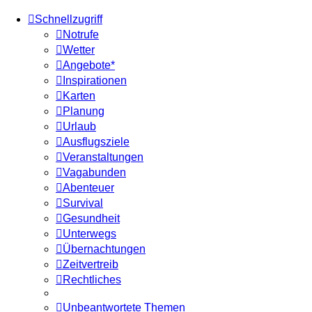
Schnellzugriff
Notrufe
Wetter
Angebote*
Inspirationen
Karten
Planung
Urlaub
Ausflugsziele
Veranstaltungen
Vagabunden
Abenteuer
Survival
Gesundheit
Unterwegs
Übernachtungen
Zeitvertreib
Rechtliches
Unbeantwortete Themen