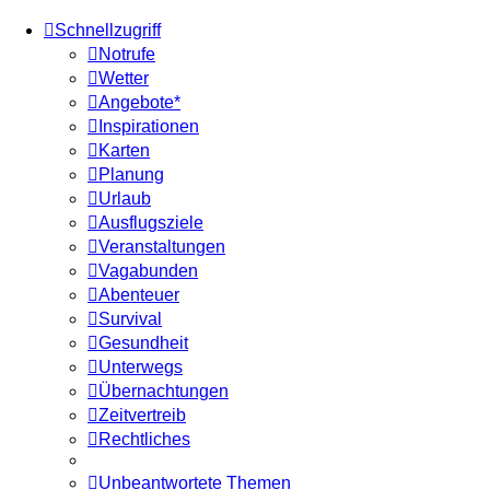
Schnellzugriff
Notrufe
Wetter
Angebote*
Inspirationen
Karten
Planung
Urlaub
Ausflugsziele
Veranstaltungen
Vagabunden
Abenteuer
Survival
Gesundheit
Unterwegs
Übernachtungen
Zeitvertreib
Rechtliches
Unbeantwortete Themen