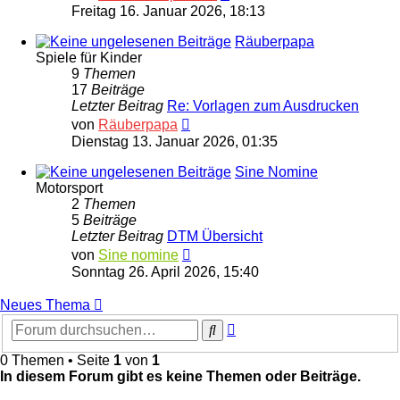
Beitrag
Freitag 16. Januar 2026, 18:13
Räuberpapa
Spiele für Kinder
9
Themen
17
Beiträge
Letzter Beitrag
Re: Vorlagen zum Ausdrucken
Neuester
von
Räuberpapa
Beitrag
Dienstag 13. Januar 2026, 01:35
Sine Nomine
Motorsport
2
Themen
5
Beiträge
Letzter Beitrag
DTM Übersicht
Neuester
von
Sine nomine
Beitrag
Sonntag 26. April 2026, 15:40
Neues Thema
Erweiterte
Suche
Suche
0 Themen • Seite
1
von
1
In diesem Forum gibt es keine Themen oder Beiträge.