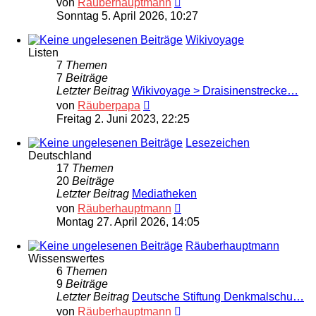
von
Räuberhauptmann
Beitrag
Sonntag 5. April 2026, 10:27
Wikivoyage
Listen
7
Themen
7
Beiträge
Letzter Beitrag
Wikivoyage > Draisinenstrecke…
Neuester
von
Räuberpapa
Beitrag
Freitag 2. Juni 2023, 22:25
Lesezeichen
Deutschland
17
Themen
20
Beiträge
Letzter Beitrag
Mediatheken
Neuester
von
Räuberhauptmann
Beitrag
Montag 27. April 2026, 14:05
Räuberhauptmann
Wissenswertes
6
Themen
9
Beiträge
Letzter Beitrag
Deutsche Stiftung Denkmalschu…
Neuester
von
Räuberhauptmann