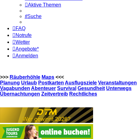
Aktive Themen
Suche
FAQ
Notrufe
Wetter
Angebote*
Anmelden
>>>
Räuberhöhle
Maps
<<<
Planung
Urlaub
Postkarten
Ausflugsziele
Veranstaltungen
Vagabunden
Abenteuer
Survival
Gesundheit
Unterwegs
Übernachtungen
Zeitvertreib
Rechtliches