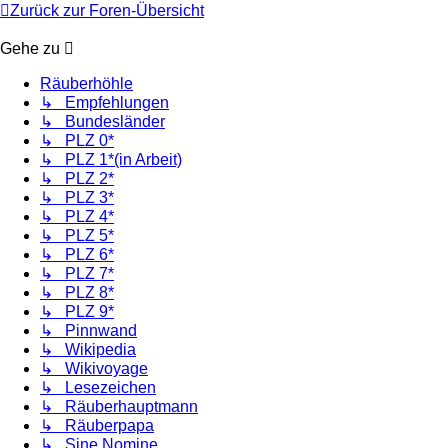
Zurück zur Foren-Übersicht
Gehe zu
Räuberhöhle
↳ Empfehlungen
↳ Bundesländer
↳ PLZ 0*
↳ PLZ 1*(in Arbeit)
↳ PLZ 2*
↳ PLZ 3*
↳ PLZ 4*
↳ PLZ 5*
↳ PLZ 6*
↳ PLZ 7*
↳ PLZ 8*
↳ PLZ 9*
↳ Pinnwand
↳ Wikipedia
↳ Wikivoyage
↳ Lesezeichen
↳ Räuberhauptmann
↳ Räuberpapa
↳ Sine Nomine