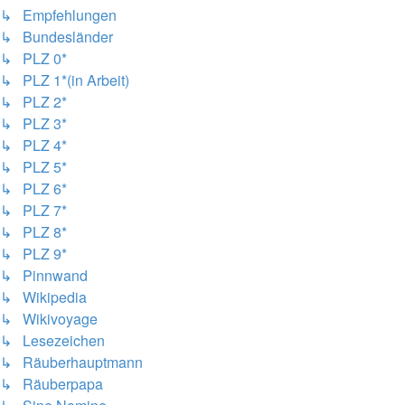
↳ Empfehlungen
↳ Bundesländer
↳ PLZ 0*
↳ PLZ 1*(in Arbeit)
↳ PLZ 2*
↳ PLZ 3*
↳ PLZ 4*
↳ PLZ 5*
↳ PLZ 6*
↳ PLZ 7*
↳ PLZ 8*
↳ PLZ 9*
↳ Pinnwand
↳ Wikipedia
↳ Wikivoyage
↳ Lesezeichen
↳ Räuberhauptmann
↳ Räuberpapa