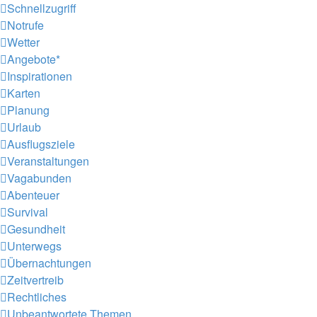
Schnellzugriff
Notrufe
Wetter
Angebote*
Inspirationen
Karten
Planung
Urlaub
Ausflugsziele
Veranstaltungen
Vagabunden
Abenteuer
Survival
Gesundheit
Unterwegs
Übernachtungen
Zeitvertreib
Rechtliches
Unbeantwortete Themen