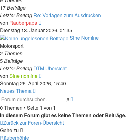
9
Themen
17
Beiträge
Letzter Beitrag
Re: Vorlagen zum Ausdrucken
Neuester
von
Räuberpapa
Beitrag
Dienstag 13. Januar 2026, 01:35
Sine Nomine
Motorsport
2
Themen
5
Beiträge
Letzter Beitrag
DTM Übersicht
Neuester
von
Sine nomine
Beitrag
Sonntag 26. April 2026, 15:40
Neues Thema
Erweiterte
Suche
Suche
0 Themen • Seite
1
von
1
In diesem Forum gibt es keine Themen oder Beiträge.
Zurück zur Foren-Übersicht
Gehe zu
Räuberhöhle