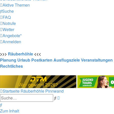
Aktive Themen
Suche
FAQ
Notrufe
Wetter
Angebote*
Anmelden
>>>
Räuberhöhle
<<<
Planung
Urlaub
Postkarten
Ausflugsziele
Veranstaltungen
Rechtliches
Startseite
Räuberhöhle
Pinnwand
Erweiterte
Suche
Suche
Suche
Zum Inhalt