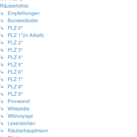
Räuberhöhle
↳ Empfehlungen
↳ Bundesländer
↳ PLZ 0*
↳ PLZ 1*(in Arbeit)
↳ PLZ 2*
↳ PLZ 3*
↳ PLZ 4*
↳ PLZ 5*
↳ PLZ 6*
↳ PLZ 7*
↳ PLZ 8*
↳ PLZ 9*
↳ Pinnwand
↳ Wikipedia
↳ Wikivoyage
↳ Lesezeichen
↳ Räuberhauptmann