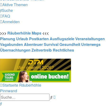
Aktive Themen
Suche
FAQ
Anmelden
>>>
Räuberhöhle
Maps
<<<
Planung
Urlaub
Postkarten
Ausflugsziele
Veranstaltungen
Vagabunden
Abenteuer
Survival
Gesundheit
Unterwegs
Übernachtungen
Zeitvertreib
Rechtliches
Startseite
Räuberhöhle
Pinnwand
Erweiterte
Suche
Suche
Suche