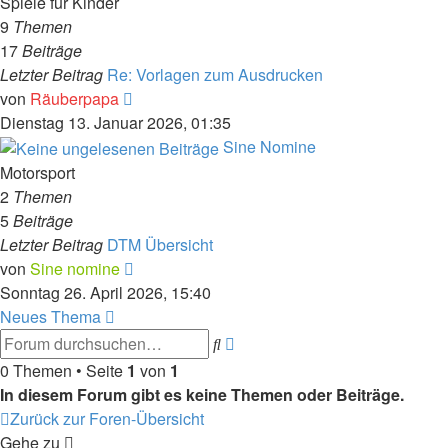
Spiele für Kinder
9
Themen
17
Beiträge
Letzter Beitrag
Re: Vorlagen zum Ausdrucken
Neuester
von
Räuberpapa
Beitrag
Dienstag 13. Januar 2026, 01:35
Sine Nomine
Motorsport
2
Themen
5
Beiträge
Letzter Beitrag
DTM Übersicht
Neuester
von
Sine nomine
Beitrag
Sonntag 26. April 2026, 15:40
Neues Thema
Erweiterte
Suche
Suche
0 Themen • Seite
1
von
1
In diesem Forum gibt es keine Themen oder Beiträge.
Zurück zur Foren-Übersicht
Gehe zu