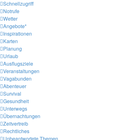
Schnellzugriff
Notrufe
Wetter
Angebote*
Inspirationen
Karten
Planung
Urlaub
Ausflugsziele
Veranstaltungen
Vagabunden
Abenteuer
Survival
Gesundheit
Unterwegs
Übernachtungen
Zeitvertreib
Rechtliches
Unbeantwortete Themen