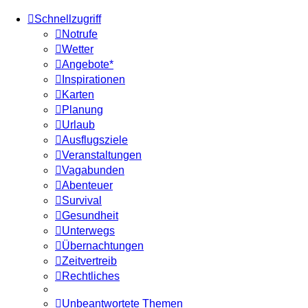
Schnellzugriff
Notrufe
Wetter
Angebote*
Inspirationen
Karten
Planung
Urlaub
Ausflugsziele
Veranstaltungen
Vagabunden
Abenteuer
Survival
Gesundheit
Unterwegs
Übernachtungen
Zeitvertreib
Rechtliches
Unbeantwortete Themen