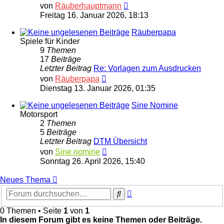
Neuester
von
Räuberhauptmann
Beitrag
Freitag 16. Januar 2026, 18:13
Räuberpapa
Spiele für Kinder
9
Themen
17
Beiträge
Letzter Beitrag
Re: Vorlagen zum Ausdrucken
Neuester
von
Räuberpapa
Beitrag
Dienstag 13. Januar 2026, 01:35
Sine Nomine
Motorsport
2
Themen
5
Beiträge
Letzter Beitrag
DTM Übersicht
Neuester
von
Sine nomine
Beitrag
Sonntag 26. April 2026, 15:40
Neues Thema
Erweiterte
Suche
Suche
0 Themen • Seite
1
von
1
In diesem Forum gibt es keine Themen oder Beiträge.