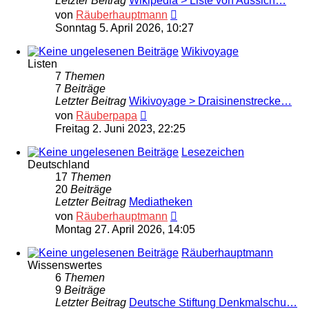
Letzter Beitrag
Wikipedia > Liste von Aussich…
Neuester
von
Räuberhauptmann
Beitrag
Sonntag 5. April 2026, 10:27
Wikivoyage
Listen
7
Themen
7
Beiträge
Letzter Beitrag
Wikivoyage > Draisinenstrecke…
Neuester
von
Räuberpapa
Beitrag
Freitag 2. Juni 2023, 22:25
Lesezeichen
Deutschland
17
Themen
20
Beiträge
Letzter Beitrag
Mediatheken
Neuester
von
Räuberhauptmann
Beitrag
Montag 27. April 2026, 14:05
Räuberhauptmann
Wissenswertes
6
Themen
9
Beiträge
Letzter Beitrag
Deutsche Stiftung Denkmalschu…