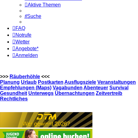
Aktive Themen
Suche
FAQ
Notrufe
Wetter
Angebote*
Anmelden
>>>
Räuberhöhle
<<<
Planung
Urlaub
Postkarten
Ausflugsziele
Veranstaltungen
Empfehlungen (Maps)
Vagabunden
Abenteuer
Survival
Gesundheit
Unterwegs
Übernachtungen
Zeitvertreib
Rechtliches