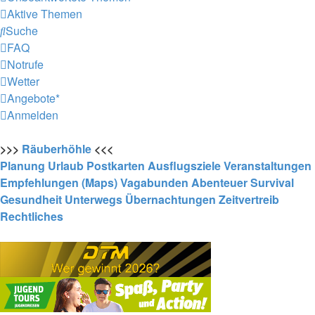
Aktive Themen
Suche
FAQ
Notrufe
Wetter
Angebote*
Anmelden
>>>
Räuberhöhle
<<<
Planung
Urlaub
Postkarten
Ausflugsziele
Veranstaltungen
Empfehlungen (Maps)
Vagabunden
Abenteuer
Survival
Gesundheit
Unterwegs
Übernachtungen
Zeitvertreib
Rechtliches