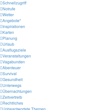
Schnellzugriff
Notrufe
Wetter
Angebote*
Inspirationen
Karten
Planung
Urlaub
Ausflugsziele
Veranstaltungen
Vagabunden
Abenteuer
Survival
Gesundheit
Unterwegs
Übernachtungen
Zeitvertreib
Rechtliches
Unbeantwortete Themen