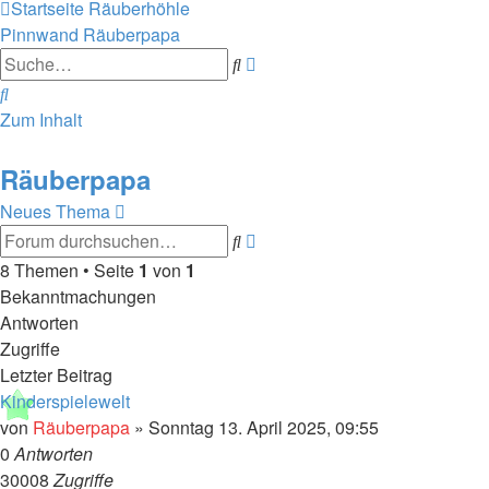
Startseite
Räuberhöhle
Pinnwand
Räuberpapa
Erweiterte
Suche
Suche
Suche
Zum Inhalt
Räuberpapa
Neues Thema
Erweiterte
Suche
Suche
8 Themen • Seite
1
von
1
Bekanntmachungen
Antworten
Zugriffe
Letzter Beitrag
Kinderspielewelt
von
Räuberpapa
»
Sonntag 13. April 2025, 09:55
0
Antworten
30008
Zugriffe