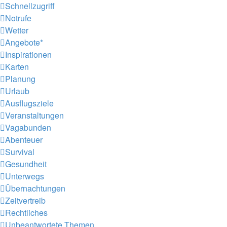
Schnellzugriff
Notrufe
Wetter
Angebote*
Inspirationen
Karten
Planung
Urlaub
Ausflugsziele
Veranstaltungen
Vagabunden
Abenteuer
Survival
Gesundheit
Unterwegs
Übernachtungen
Zeitvertreib
Rechtliches
Unbeantwortete Themen