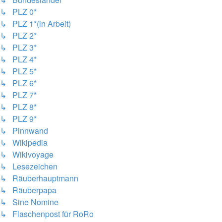
↳ PLZ 0*
↳ PLZ 1*(in Arbeit)
↳ PLZ 2*
↳ PLZ 3*
↳ PLZ 4*
↳ PLZ 5*
↳ PLZ 6*
↳ PLZ 7*
↳ PLZ 8*
↳ PLZ 9*
↳ Pinnwand
↳ Wikipedia
↳ Wikivoyage
↳ Lesezeichen
↳ Räuberhauptmann
↳ Räuberpapa
↳ Sine Nomine
↳ Flaschenpost für RoRo