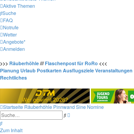
Aktive Themen
Suche
FAQ
Notrufe
Wetter
Angebote*
Anmelden
>>>
Räuberhöhle
///
Flaschenpost für RoRo
<<<
Planung
Urlaub
Postkarten
Ausflugsziele
Veranstaltungen
Rechtliches
Startseite
Räuberhöhle
Pinnwand
Sine Nomine
Erweiterte
Suche
Suche
Suche
Zum Inhalt