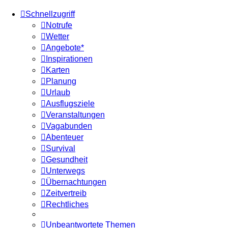
Schnellzugriff
Notrufe
Wetter
Angebote*
Inspirationen
Karten
Planung
Urlaub
Ausflugsziele
Veranstaltungen
Vagabunden
Abenteuer
Survival
Gesundheit
Unterwegs
Übernachtungen
Zeitvertreib
Rechtliches
Unbeantwortete Themen