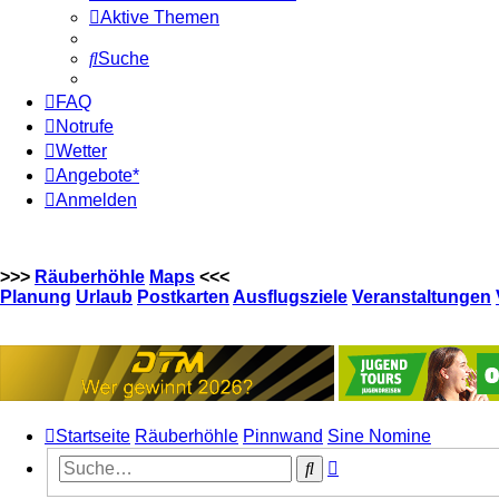
Aktive Themen
Suche
FAQ
Notrufe
Wetter
Angebote*
Anmelden
>>>
Räuberhöhle
Maps
<<<
Planung
Urlaub
Postkarten
Ausflugsziele
Veranstaltungen
Startseite
Räuberhöhle
Pinnwand
Sine Nomine
Erweiterte
Suche
Suche