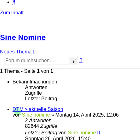
Suche
Zum Inhalt
Sine Nomine
Neues Thema
Erweiterte
Suche
Suche
1 Thema • Seite
1
von
1
Bekanntmachungen
Antworten
Zugriffe
Letzter Beitrag
DTM > aktuelle Saison
von
Sine nomine
»
Montag 14. April 2025, 12:06
2
Antworten
82644
Zugriffe
Letzter Beitrag
von
Sine nomine
Sonntag 26. April 2026, 15:40