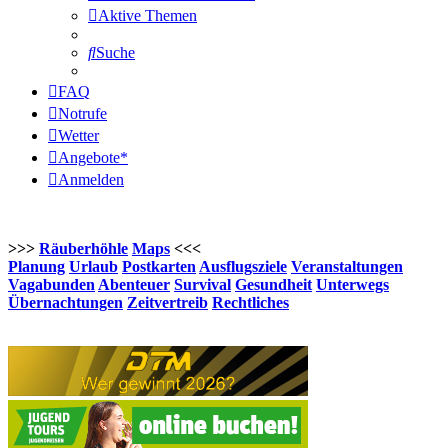
Aktive Themen
Suche
FAQ
Notrufe
Wetter
Angebote*
Anmelden
>>>
Räuberhöhle
Maps
<<<
Planung
Urlaub
Postkarten
Ausflugsziele
Veranstaltungen
Vagabunden
Abenteuer
Survival
Gesundheit
Unterwegs
Übernachtungen
Zeitvertreib
Rechtliches