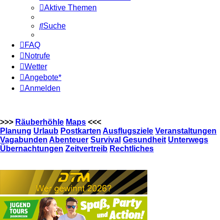
Aktive Themen
Suche
FAQ
Notrufe
Wetter
Angebote*
Anmelden
>>>
Räuberhöhle
Maps
<<<
Planung
Urlaub
Postkarten
Ausflugsziele
Veranstaltungen
Vagabunden
Abenteuer
Survival
Gesundheit
Unterwegs
Übernachtungen
Zeitvertreib
Rechtliches