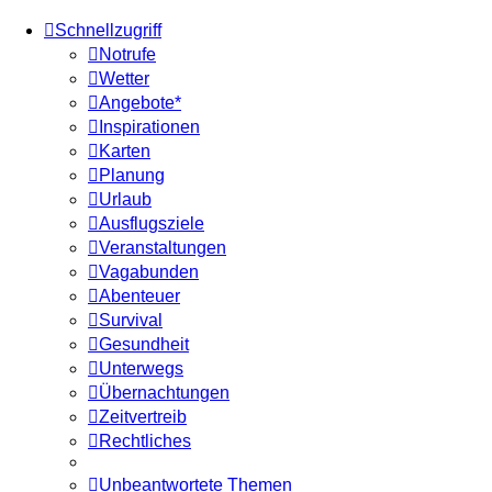
Schnellzugriff
Notrufe
Wetter
Angebote*
Inspirationen
Karten
Planung
Urlaub
Ausflugsziele
Veranstaltungen
Vagabunden
Abenteuer
Survival
Gesundheit
Unterwegs
Übernachtungen
Zeitvertreib
Rechtliches
Unbeantwortete Themen