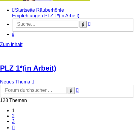
Startseite
Räuberhöhle
Empfehlungen
PLZ 1*(in Arbeit)
Erweiterte
Suche
Suche
Suche
Zum Inhalt
PLZ 1*(in Arbeit)
Neues Thema
Erweiterte
Suche
Suche
128 Themen
1
2
3
Nächste