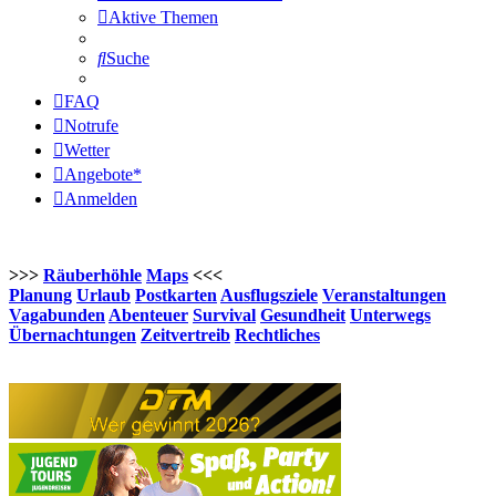
Aktive Themen
Suche
FAQ
Notrufe
Wetter
Angebote*
Anmelden
>>>
Räuberhöhle
Maps
<<<
Planung
Urlaub
Postkarten
Ausflugsziele
Veranstaltungen
Vagabunden
Abenteuer
Survival
Gesundheit
Unterwegs
Übernachtungen
Zeitvertreib
Rechtliches