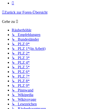
Nächste
Zurück zur Foren-Übersicht
Gehe zu
Räuberhöhle
↳ Empfehlungen
↳ Bundesländer
↳ PLZ 0*
↳ PLZ 1*(in Arbeit)
↳ PLZ 2*
↳ PLZ 3*
↳ PLZ 4*
↳ PLZ 5*
↳ PLZ 6*
↳ PLZ 7*
↳ PLZ 8*
↳ PLZ 9*
↳ Pinnwand
↳ Wikipedia
↳ Wikivoyage
↳ Lesezeichen
↳ Räuberhauptmann