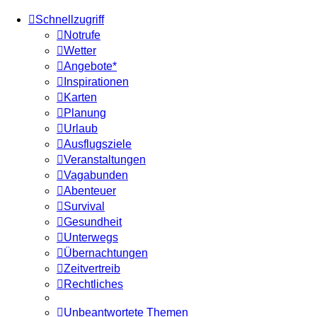
Schnellzugriff
Notrufe
Wetter
Angebote*
Inspirationen
Karten
Planung
Urlaub
Ausflugsziele
Veranstaltungen
Vagabunden
Abenteuer
Survival
Gesundheit
Unterwegs
Übernachtungen
Zeitvertreib
Rechtliches
Unbeantwortete Themen