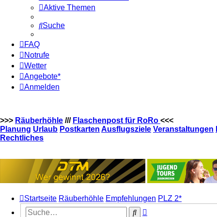
Aktive Themen
Suche
FAQ
Notrufe
Wetter
Angebote*
Anmelden
>>>
Räuberhöhle
///
Flaschenpost für RoRo
<<<
Planung
Urlaub
Postkarten
Ausflugsziele
Veranstaltungen
Rechtliches
Startseite
Räuberhöhle
Empfehlungen
PLZ 2*
Erweiterte
Suche