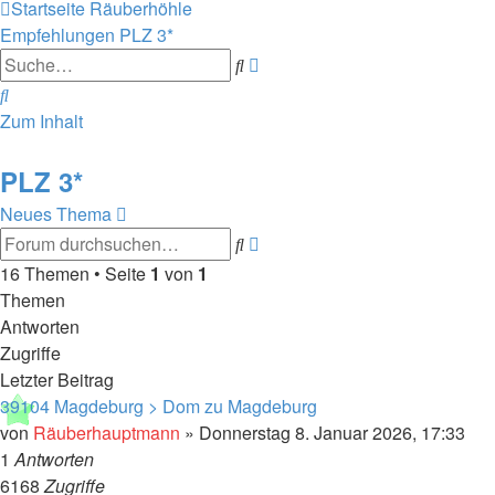
Startseite
Räuberhöhle
Empfehlungen
PLZ 3*
Erweiterte
Suche
Suche
Suche
Zum Inhalt
PLZ 3*
Neues Thema
Erweiterte
Suche
Suche
16 Themen • Seite
1
von
1
Themen
Antworten
Zugriffe
Letzter Beitrag
39104 Magdeburg > Dom zu Magdeburg
von
Räuberhauptmann
»
Donnerstag 8. Januar 2026, 17:33
1
Antworten
6168
Zugriffe