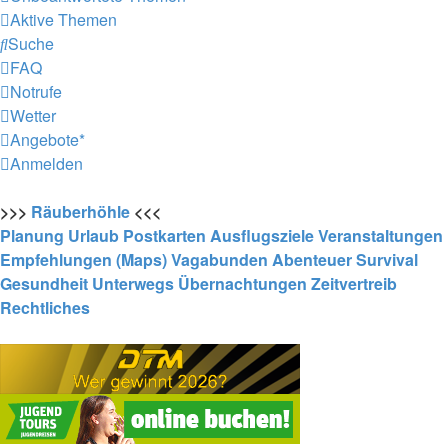
Aktive Themen
Suche
FAQ
Notrufe
Wetter
Angebote*
Anmelden
>>>
Räuberhöhle
<<<
Planung
Urlaub
Postkarten
Ausflugsziele
Veranstaltungen
Empfehlungen (Maps)
Vagabunden
Abenteuer
Survival
Gesundheit
Unterwegs
Übernachtungen
Zeitvertreib
Rechtliches