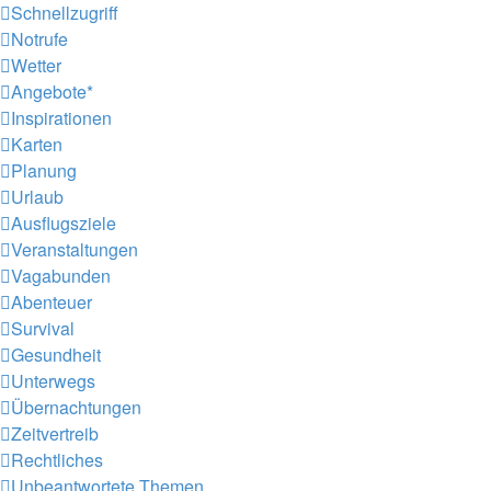
Schnellzugriff
Notrufe
Wetter
Angebote*
Inspirationen
Karten
Planung
Urlaub
Ausflugsziele
Veranstaltungen
Vagabunden
Abenteuer
Survival
Gesundheit
Unterwegs
Übernachtungen
Zeitvertreib
Rechtliches
Unbeantwortete Themen