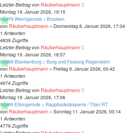
Letzter Beitrag
von
Räuberhauptmann
Montag 19. Januar 2026, 19:15
38879 Wernigerode > Brocken
von
Räuberhauptmann
»
Donnerstag 8. Januar 2026, 17:34
1
Antworten
4839
Zugriffe
Letzter Beitrag
von
Räuberhauptmann
Montag 19. Januar 2026, 18:57
38889 Blankenburg > Burg und Festung Regenstein
von
Räuberhauptmann
»
Freitag 9. Januar 2026, 00:42
1
Antworten
4974
Zugriffe
Letzter Beitrag
von
Räuberhauptmann
Montag 19. Januar 2026, 17:06
38889 Elbingerode > Rappbodetalsperre / Titan RT
von
Räuberhauptmann
»
Sonntag 11. Januar 2026, 00:14
1
Antworten
4779
Zugriffe
Letzter Beitrag
von
Räuberhauptmann