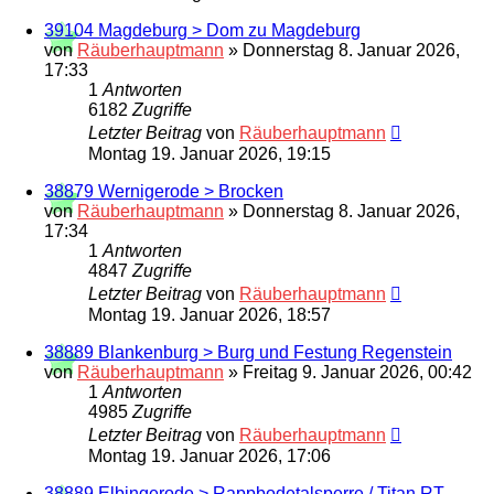
39104 Magdeburg > Dom zu Magdeburg
von
Räuberhauptmann
»
Donnerstag 8. Januar 2026,
17:33
1
Antworten
6182
Zugriffe
Letzter Beitrag
von
Räuberhauptmann
Montag 19. Januar 2026, 19:15
38879 Wernigerode > Brocken
von
Räuberhauptmann
»
Donnerstag 8. Januar 2026,
17:34
1
Antworten
4847
Zugriffe
Letzter Beitrag
von
Räuberhauptmann
Montag 19. Januar 2026, 18:57
38889 Blankenburg > Burg und Festung Regenstein
von
Räuberhauptmann
»
Freitag 9. Januar 2026, 00:42
1
Antworten
4985
Zugriffe
Letzter Beitrag
von
Räuberhauptmann
Montag 19. Januar 2026, 17:06
38889 Elbingerode > Rappbodetalsperre / Titan RT