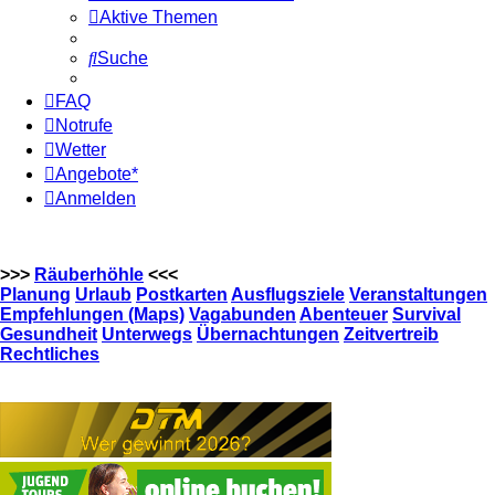
Aktive Themen
Suche
FAQ
Notrufe
Wetter
Angebote*
Anmelden
>>>
Räuberhöhle
<<<
Planung
Urlaub
Postkarten
Ausflugsziele
Veranstaltungen
Empfehlungen (Maps)
Vagabunden
Abenteuer
Survival
Gesundheit
Unterwegs
Übernachtungen
Zeitvertreib
Rechtliches