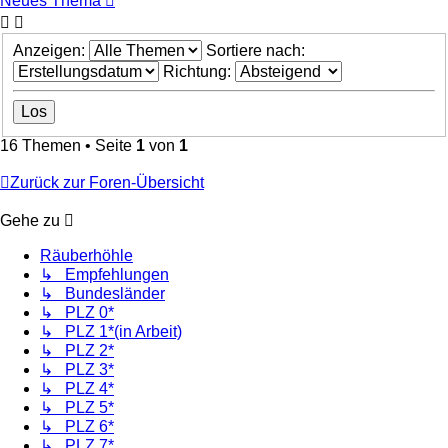
Neues Thema
Anzeigen:
Sortiere nach:
Richtung:
16 Themen • Seite
1
von
1
Zurück zur Foren-Übersicht
Gehe zu
Räuberhöhle
↳ Empfehlungen
↳ Bundesländer
↳ PLZ 0*
↳ PLZ 1*(in Arbeit)
↳ PLZ 2*
↳ PLZ 3*
↳ PLZ 4*
↳ PLZ 5*
↳ PLZ 6*
↳ PLZ 7*