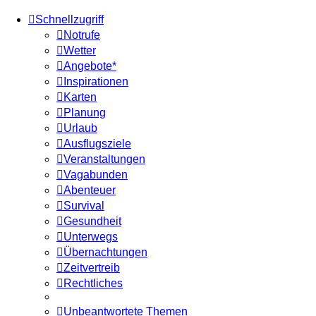
Schnellzugriff
Notrufe
Wetter
Angebote*
Inspirationen
Karten
Planung
Urlaub
Ausflugsziele
Veranstaltungen
Vagabunden
Abenteuer
Survival
Gesundheit
Unterwegs
Übernachtungen
Zeitvertreib
Rechtliches
Unbeantwortete Themen