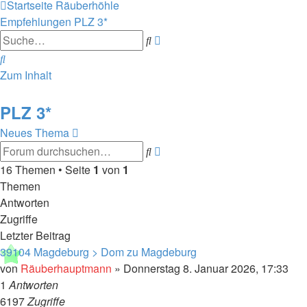
Startseite
Räuberhöhle
Empfehlungen
PLZ 3*
Erweiterte
Suche
Suche
Suche
Zum Inhalt
PLZ 3*
Neues Thema
Erweiterte
Suche
Suche
16 Themen • Seite
1
von
1
Themen
Antworten
Zugriffe
Letzter Beitrag
39104 Magdeburg > Dom zu Magdeburg
von
Räuberhauptmann
»
Donnerstag 8. Januar 2026, 17:33
1
Antworten
6197
Zugriffe