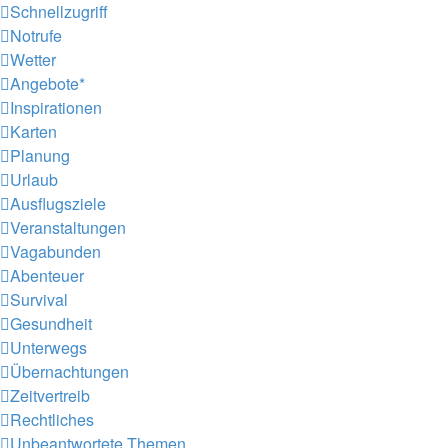
Schnellzugriff
Notrufe
Wetter
Angebote*
Inspirationen
Karten
Planung
Urlaub
Ausflugsziele
Veranstaltungen
Vagabunden
Abenteuer
Survival
Gesundheit
Unterwegs
Übernachtungen
Zeitvertreib
Rechtliches
Unbeantwortete Themen