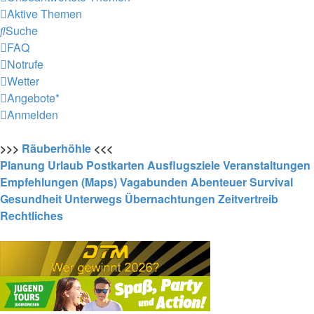
Aktive Themen
Suche
FAQ
Notrufe
Wetter
Angebote*
Anmelden
>>>
Räuberhöhle
<<<
Planung
Urlaub
Postkarten
Ausflugsziele
Veranstaltungen
Empfehlungen (Maps)
Vagabunden
Abenteuer
Survival
Gesundheit
Unterwegs
Übernachtungen
Zeitvertreib
Rechtliches