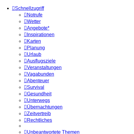
Schnellzugriff
Notrufe
Wetter
Angebote*
Inspirationen
Karten
Planung
Urlaub
Ausflugsziele
Veranstaltungen
Vagabunden
Abenteuer
Survival
Gesundheit
Unterwegs
Übernachtungen
Zeitvertreib
Rechtliches
Unbeantwortete Themen