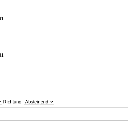
41
41
Richtung: