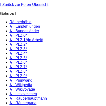
Zurück zur Foren-Übersicht
Gehe zu
Räuberhöhle
↳ Empfehlungen
↳ Bundesländer
↳ PLZ 0*
↳ PLZ 1*(in Arbeit)
↳ PLZ 2*
↳ PLZ 3*
↳ PLZ 4*
↳ PLZ 5*
↳ PLZ 6*
↳ PLZ 7*
↳ PLZ 8*
↳ PLZ 9*
↳ Pinnwand
↳ Wikipedia
↳ Wikivoyage
↳ Lesezeichen
↳ Räuberhauptmann
↳ Räuberpapa