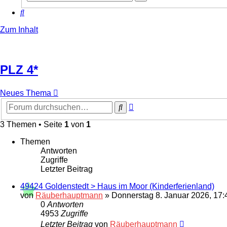
Suche
Suche
Zum Inhalt
PLZ 4*
Neues Thema
Erweiterte
Suche
Suche
3 Themen • Seite
1
von
1
Themen
Antworten
Zugriffe
Letzter Beitrag
49424 Goldenstedt > Haus im Moor (Kinderferienland)
von
Räuberhauptmann
»
Donnerstag 8. Januar 2026, 17:
0
Antworten
4953
Zugriffe
Letzter Beitrag
von
Räuberhauptmann