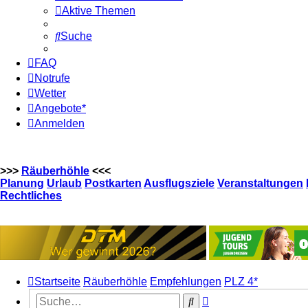
Aktive Themen
Suche
FAQ
Notrufe
Wetter
Angebote*
Anmelden
>>>
Räuberhöhle
<<<
Planung
Urlaub
Postkarten
Ausflugsziele
Veranstaltungen
Rechtliches
Startseite
Räuberhöhle
Empfehlungen
PLZ 4*
Erweiterte
Suche