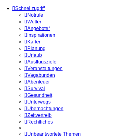
Schnellzugriff
Notrufe
Wetter
Angebote*
Inspirationen
Karten
Planung
Urlaub
Ausflugsziele
Veranstaltungen
Vagabunden
Abenteuer
Survival
Gesundheit
Unterwegs
Übernachtungen
Zeitvertreib
Rechtliches
Unbeantwortete Themen