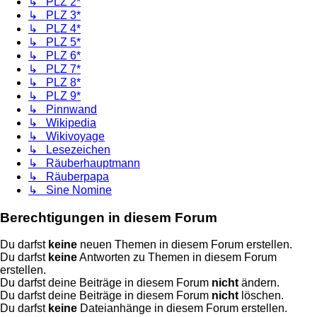
↳ PLZ 2*
↳ PLZ 3*
↳ PLZ 4*
↳ PLZ 5*
↳ PLZ 6*
↳ PLZ 7*
↳ PLZ 8*
↳ PLZ 9*
↳ Pinnwand
↳ Wikipedia
↳ Wikivoyage
↳ Lesezeichen
↳ Räuberhauptmann
↳ Räuberpapa
↳ Sine Nomine
Berechtigungen in diesem Forum
Du darfst
keine
neuen Themen in diesem Forum erstellen.
Du darfst
keine
Antworten zu Themen in diesem Forum
erstellen.
Du darfst deine Beiträge in diesem Forum
nicht
ändern.
Du darfst deine Beiträge in diesem Forum
nicht
löschen.
Du darfst
keine
Dateianhänge in diesem Forum erstellen.