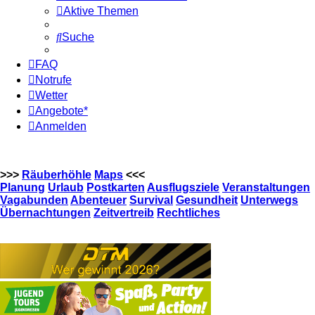
Aktive Themen
Suche
FAQ
Notrufe
Wetter
Angebote*
Anmelden
>>>
Räuberhöhle
Maps
<<<
Planung
Urlaub
Postkarten
Ausflugsziele
Veranstaltungen
Vagabunden
Abenteuer
Survival
Gesundheit
Unterwegs
Übernachtungen
Zeitvertreib
Rechtliches