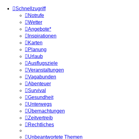
Schnellzugriff
Notrufe
Wetter
Angebote*
Inspirationen
Karten
Planung
Urlaub
Ausflugsziele
Veranstaltungen
Vagabunden
Abenteuer
Survival
Gesundheit
Unterwegs
Übernachtungen
Zeitvertreib
Rechtliches
Unbeantwortete Themen