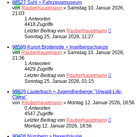
98527 Suhl > Fahrzeugmuseum
von
Räuberhauptmann
»
Samstag 10. Januar 2026,
21:03
1
Antworten
4418
Zugriffe
Letzter Beitrag
von
Räuberhauptmann
Sonntag 25. Januar 2026, 11:27
98599 Kurort Brotterode > Inselbergschanze
von
Räuberhauptmann
»
Samstag 10. Januar 2026,
21:36
1
Antworten
4429
Zugriffe
Letzter Beitrag
von
Räuberhauptmann
Sonntag 25. Januar 2026, 01:15
99826 Lauterbach > Jugendherberge "Urwald-Life-
Camp"
von
Räuberhauptmann
»
Montag 12. Januar 2026, 18:56
0
Antworten
4547
Zugriffe
Letzter Beitrag
von
Räuberhauptmann
Montag 12. Januar 2026, 18:56
90408 Nürnberg > Hexenhäusle