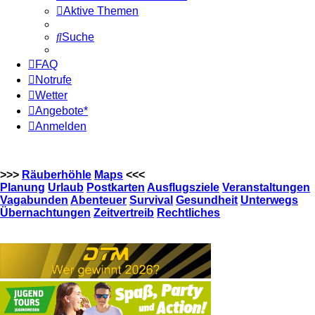
Aktive Themen
Suche
FAQ
Notrufe
Wetter
Angebote*
Anmelden
>>>
Räuberhöhle
Maps
<<<
Planung
Urlaub
Postkarten
Ausflugsziele
Veranstaltungen
Vagabunden
Abenteuer
Survival
Gesundheit
Unterwegs
Übernachtungen
Zeitvertreib
Rechtliches