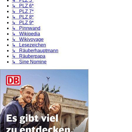
↳ PLZ 5*
↳ PLZ 6*
↳ PLZ 7*
↳ PLZ 8*
↳ PLZ 9*
↳ Pinnwand
↳ Wikipedia
↳ Wikivoyage
↳ Lesezeichen
↳ Räuberhauptmann
↳ Räuberpapa
↳ Sine Nomine