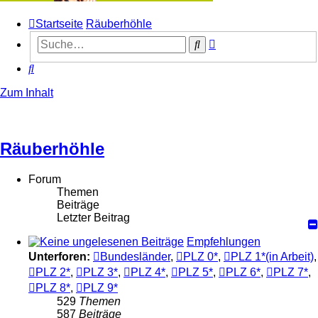
Startseite
Räuberhöhle
Erweiterte
Suche
Suche
Suche
Zum Inhalt
Räuberhöhle
Forum
Themen
Beiträge
Letzter Beitrag
Empfehlungen
Unterforen:
Bundesländer
,
PLZ 0*
,
PLZ 1*(in Arbeit)
,
PLZ 2*
,
PLZ 3*
,
PLZ 4*
,
PLZ 5*
,
PLZ 6*
,
PLZ 7*
,
PLZ 8*
,
PLZ 9*
529
Themen
587
Beiträge