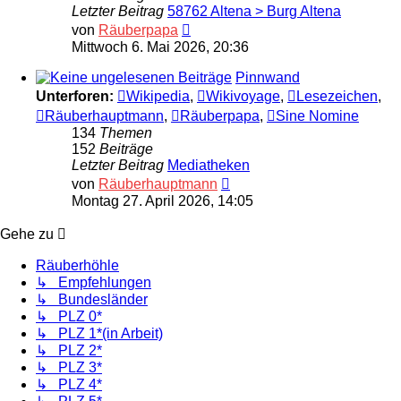
Letzter Beitrag
58762 Altena > Burg Altena
Neuester
von
Räuberpapa
Beitrag
Mittwoch 6. Mai 2026, 20:36
Pinnwand
Unterforen:
Wikipedia
,
Wikivoyage
,
Lesezeichen
,
Räuberhauptmann
,
Räuberpapa
,
Sine Nomine
134
Themen
152
Beiträge
Letzter Beitrag
Mediatheken
Neuester
von
Räuberhauptmann
Beitrag
Montag 27. April 2026, 14:05
Gehe zu
Räuberhöhle
↳ Empfehlungen
↳ Bundesländer
↳ PLZ 0*
↳ PLZ 1*(in Arbeit)
↳ PLZ 2*
↳ PLZ 3*
↳ PLZ 4*