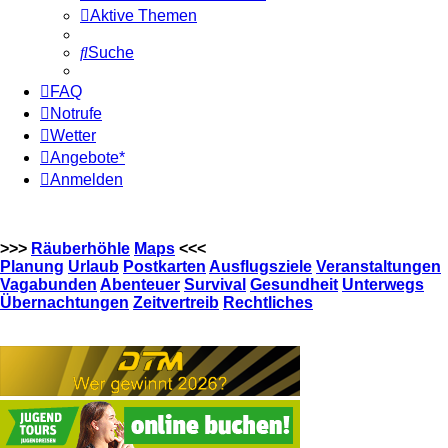
Aktive Themen
Suche
FAQ
Notrufe
Wetter
Angebote*
Anmelden
>>>
Räuberhöhle
Maps
<<<
Planung
Urlaub
Postkarten
Ausflugsziele
Veranstaltungen
Vagabunden
Abenteuer
Survival
Gesundheit
Unterwegs
Übernachtungen
Zeitvertreib
Rechtliches