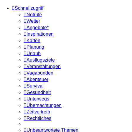
Schnellzugriff
Notrufe
Wetter
Angebote*
Inspirationen
Karten
Planung
Urlaub
Ausflugsziele
Veranstaltungen
Vagabunden
Abenteuer
Survival
Gesundheit
Unterwegs
Übernachtungen
Zeitvertreib
Rechtliches
Unbeantwortete Themen