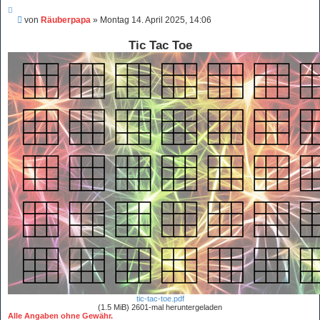
Z
i
B
von
Räuberpapa
»
Montag 14. April 2025, 14:06
t
e
i
i
e
Tic Tac Toe
r
t
e
r
n
a
g
tic-tac-toe.pdf
(1.5 MiB) 2601-mal heruntergeladen
Alle Angaben ohne Gewähr.