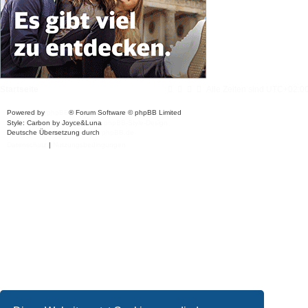
Startseite
Alle Zeiten sind
UTC+02:0
Powered by
phpBB
® Forum Software © phpBB Limited
Style: Carbon by Joyce&Luna
phpBB-Style-Design
Deutsche Übersetzung durch
phpBB.de
Datenschutz
|
Nutzungsbedingungen