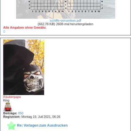
schiffe-versenken.pdf
(662.78 KiB) 2608-mal heruntergeladen
Alle Angaben ohne Gewähr.
N
a
c
h
o
b
e
n
Räuberpapa
King
Beiträge:
850
Registriert:
Montag 19. Juli 2021, 06:26
Re: Vorlagen zum Ausdrucken