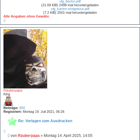
vlg_6ecke.pdf
(21.69 KiB) 2498-mal heruntergeladen
vlg_karten-ereignisse.pdf
(7.2 KiB) 2501-mal heruntergeladen
Alle Angaben ohne Gewähr.
N
a
c
h
o
b
e
n
Räuberpapa
King
Beiträge:
850
Registriert:
Montag 19. Juli 2021, 06:26
Re: Vorlagen zum Ausdrucken
Z
i
B
von
Räuberpapa
»
Montag 14. April 2025, 14:05
t