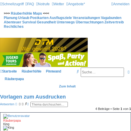
Schnellzugriff
FAQ
Notrufe
Wetter
Angebote*
Anmelden
>>>
Räuberhöhle
Maps
<<<
Planung
Urlaub
Postkarten
Ausflugsziele
Veranstaltungen
Vagabunden
Abenteuer
Survival
Gesundheit
Unterwegs
Übernachtungen
Zeitvertreib
Rechtliches
S
Startseite
Räuberhöhle
Pinnwand
S
u
r
Räuberpapa
u
c
Zum Inhalt
c
h
h
Vorlagen zum Ausdrucken
e
i
e
S
E
Antworten
u
r
t
4 Beiträge • Seite
1
von
1
c
w
h
e
e
i
Räuberpapa
t
r
King
e
r