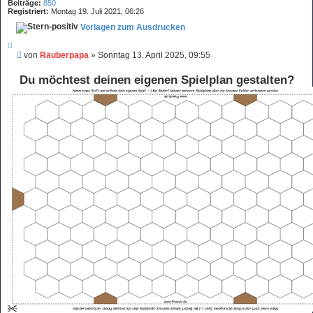
t
t
Beiträge:
850
e
Registriert:
Montag 19. Juli 2021, 06:26
S
u
Vorlagen zum Ausdrucken
c
h
Z
e
i
B
von
Räuberpapa
»
Sonntag 13. April 2025, 09:55
t
e
i
c
i
e
Du möchtest deinen eigenen Spielplan gestalten?
r
t
e
r
n
a
g