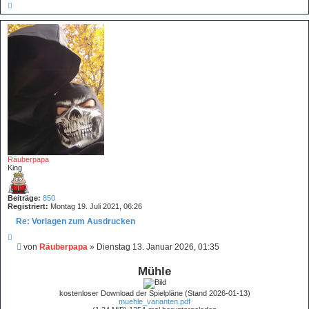
N
a
c
h
o
b
e
n
Räuberpapa
King
Beiträge:
850
Registriert:
Montag 19. Juli 2021, 06:26
Re: Vorlagen zum Ausdrucken
Z
i
B
von
Räuberpapa
»
Dienstag 13. Januar 2026, 01:35
t
e
i
i
e
Mühle
r
t
e
r
n
kostenloser Download der Spielpläne (Stand 2026-01-13)
a
muehle_varianten.pdf
g