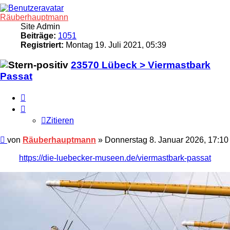
Räuberhauptmann
Site Admin
Beiträge:
1051
Registriert:
Montag 19. Juli 2021, 05:39
23570 Lübeck > Viermastbark
Passat
Zitieren
Zitieren
Beitrag
von
Räuberhauptmann
»
Donnerstag 8. Januar 2026, 17:10
https://die-luebecker-museen.de/viermastbark-passat