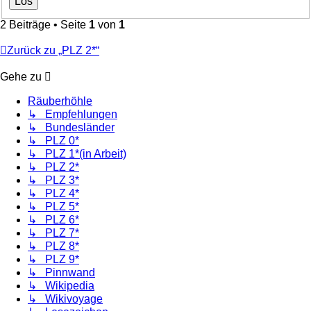
2 Beiträge • Seite
1
von
1
Zurück zu „PLZ 2*“
Gehe zu
Räuberhöhle
↳ Empfehlungen
↳ Bundesländer
↳ PLZ 0*
↳ PLZ 1*(in Arbeit)
↳ PLZ 2*
↳ PLZ 3*
↳ PLZ 4*
↳ PLZ 5*
↳ PLZ 6*
↳ PLZ 7*
↳ PLZ 8*
↳ PLZ 9*
↳ Pinnwand
↳ Wikipedia
↳ Wikivoyage