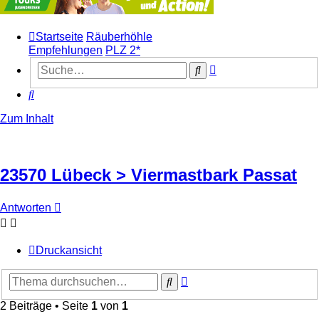
Startseite
Räuberhöhle
Empfehlungen
PLZ 2*
Erweiterte
Suche
Suche
Suche
Zum Inhalt
23570 Lübeck > Viermastbark Passat
Antworten
Druckansicht
Erweiterte
Suche
Suche
2 Beiträge • Seite
1
von
1