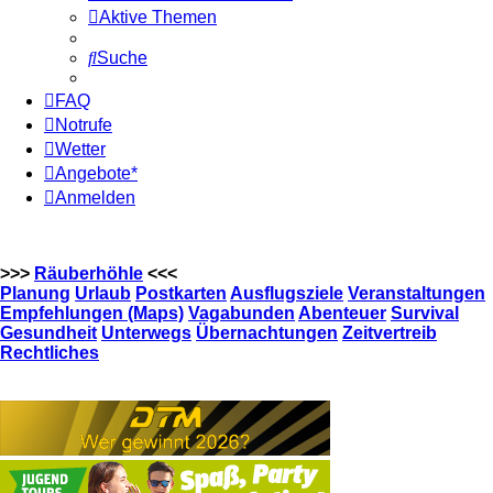
Aktive Themen
Suche
FAQ
Notrufe
Wetter
Angebote*
Anmelden
>>>
Räuberhöhle
<<<
Planung
Urlaub
Postkarten
Ausflugsziele
Veranstaltungen
Empfehlungen (Maps)
Vagabunden
Abenteuer
Survival
Gesundheit
Unterwegs
Übernachtungen
Zeitvertreib
Rechtliches