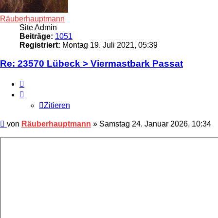
Räuberhauptmann
Site Admin
Beiträge:
1051
Registriert:
Montag 19. Juli 2021, 05:39
Re: 23570 Lübeck > Viermastbark Passat
Zitieren
Zitieren
Beitrag
von
Räuberhauptmann
»
Samstag 24. Januar 2026, 10:34