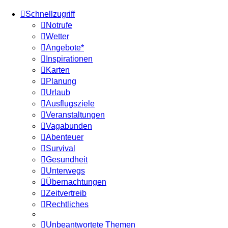
Schnellzugriff
Notrufe
Wetter
Angebote*
Inspirationen
Karten
Planung
Urlaub
Ausflugsziele
Veranstaltungen
Vagabunden
Abenteuer
Survival
Gesundheit
Unterwegs
Übernachtungen
Zeitvertreib
Rechtliches
Unbeantwortete Themen