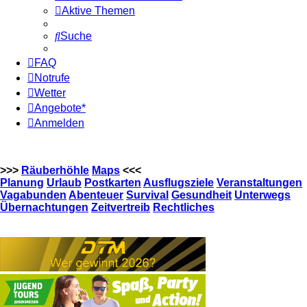
Aktive Themen
Suche
FAQ
Notrufe
Wetter
Angebote*
Anmelden
>>>
Räuberhöhle
Maps
<<<
Planung
Urlaub
Postkarten
Ausflugsziele
Veranstaltungen
Vagabunden
Abenteuer
Survival
Gesundheit
Unterwegs
Übernachtungen
Zeitvertreib
Rechtliches