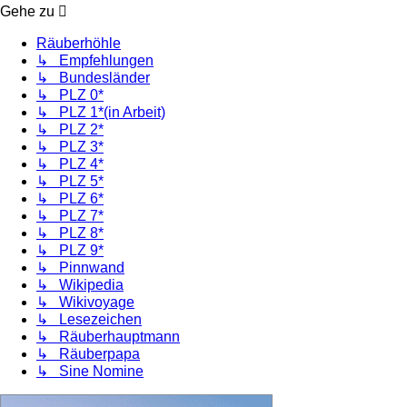
Gehe zu
Räuberhöhle
↳ Empfehlungen
↳ Bundesländer
↳ PLZ 0*
↳ PLZ 1*(in Arbeit)
↳ PLZ 2*
↳ PLZ 3*
↳ PLZ 4*
↳ PLZ 5*
↳ PLZ 6*
↳ PLZ 7*
↳ PLZ 8*
↳ PLZ 9*
↳ Pinnwand
↳ Wikipedia
↳ Wikivoyage
↳ Lesezeichen
↳ Räuberhauptmann
↳ Räuberpapa
↳ Sine Nomine