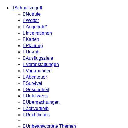
Schnellzugriff
Notrufe
Wetter
Angebote*
Inspirationen
Karten
Planung
Urlaub
Ausflugsziele
Veranstaltungen
Vagabunden
Abenteuer
Survival
Gesundheit
Unterwegs
Übernachtungen
Zeitvertreib
Rechtliches
Unbeantwortete Themen