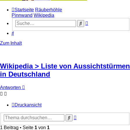
Startseite
Räuberhöhle
Pinnwand
Wikipedia
Erweiterte
Suche
Suche
Suche
Zum Inhalt
Wikipedia > Liste von Aussichtstürmen
in Deutschland
Antworten
Druckansicht
Erweiterte
Suche
Suche
1 Beitrag • Seite
1
von
1