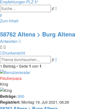
Empfehlungen
PLZ 5*
Erweiterte
Suche
Suche
Suche
Zum Inhalt
58762 Altena > Burg Altena
Antworten
Druckansicht
Erweiterte
Suche
Suche
1 Beitrag • Seite
1
von
1
Räuberpapa
King
Beiträge:
850
Registriert:
Montag 19. Juli 2021, 06:26
58762 Altena > Burg Altena