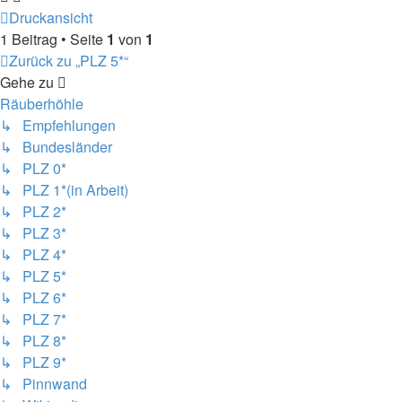
Druckansicht
1 Beitrag • Seite
1
von
1
Zurück zu „PLZ 5*“
Gehe zu
Räuberhöhle
↳ Empfehlungen
↳ Bundesländer
↳ PLZ 0*
↳ PLZ 1*(in Arbeit)
↳ PLZ 2*
↳ PLZ 3*
↳ PLZ 4*
↳ PLZ 5*
↳ PLZ 6*
↳ PLZ 7*
↳ PLZ 8*
↳ PLZ 9*
↳ Pinnwand