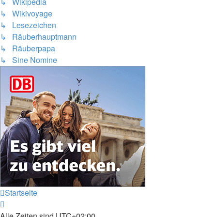
↳ Wikipedia
↳ Wikivoyage
↳ Lesezeichen
↳ Räuberhauptmann
↳ Räuberpapa
↳ Sine Nomine
Startseite
Alle Zeiten sind
UTC+02:00