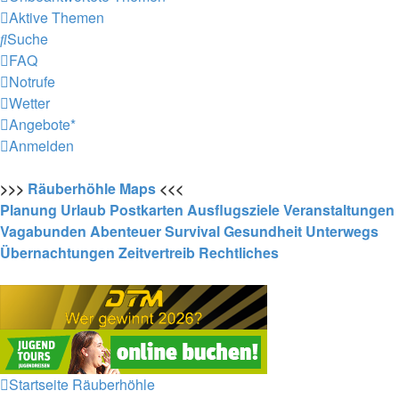
Aktive Themen
Suche
FAQ
Notrufe
Wetter
Angebote*
Anmelden
>>>
Räuberhöhle
Maps
<<<
Planung
Urlaub
Postkarten
Ausflugsziele
Veranstaltungen
Vagabunden
Abenteuer
Survival
Gesundheit
Unterwegs
Übernachtungen
Zeitvertreib
Rechtliches
Startseite
Räuberhöhle