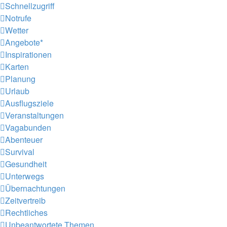
Schnellzugriff
Notrufe
Wetter
Angebote*
Inspirationen
Karten
Planung
Urlaub
Ausflugsziele
Veranstaltungen
Vagabunden
Abenteuer
Survival
Gesundheit
Unterwegs
Übernachtungen
Zeitvertreib
Rechtliches
Unbeantwortete Themen